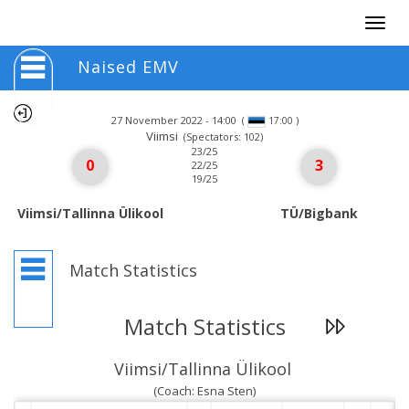
Togg
navig
Naised EMV
27 November 2022 - 14:00
(
)
17:00
Viimsi
(Spectators: 102)
23/25
0
3
22/25
19/25
Viimsi/Tallinna Ülikool
TÜ/Bigbank
Match Statistics
Match Statistics
Viimsi/Tallinna Ülikool
(Coach: Esna Sten)