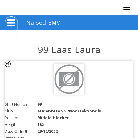
Togg
navig
Naised EMV
99 Laas Laura
Shirt Number
99
Club
Audentese SG /Noortekoondis
Position
Middle-blocker
Heigth
182
Date Of Birth
29/12/2002