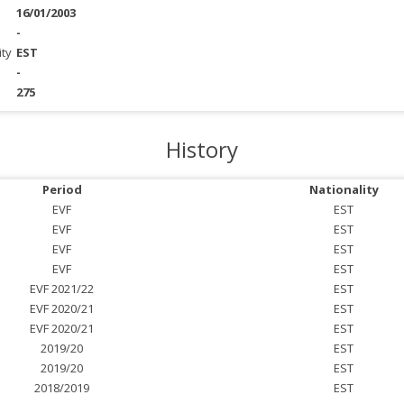
16/01/2003
-
ity
EST
-
275
History
Period
Nationality
EVF
EST
EVF
EST
EVF
EST
EVF
EST
EVF 2021/22
EST
EVF 2020/21
EST
EVF 2020/21
EST
2019/20
EST
2019/20
EST
2018/2019
EST