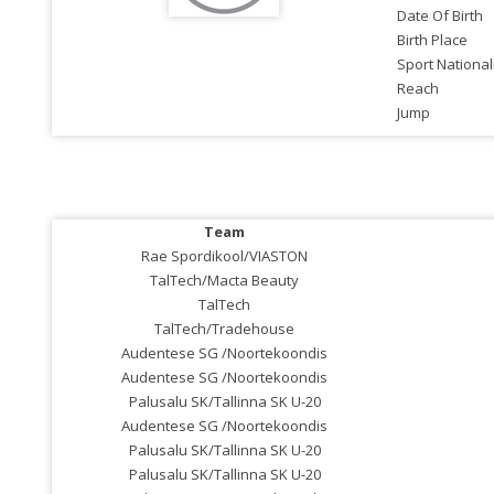
Date Of Birth
Birth Place
Sport National
Reach
Jump
Team
Rae Spordikool/VIASTON
TalTech/Macta Beauty
TalTech
TalTech/Tradehouse
Audentese SG /Noortekoondis
Audentese SG /Noortekoondis
Palusalu SK/Tallinna SK U-20
Audentese SG /Noortekoondis
Palusalu SK/Tallinna SK U-20
Palusalu SK/Tallinna SK U-20