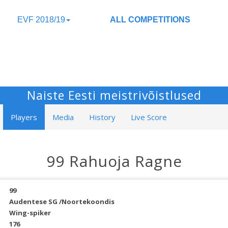
EVF 2018/19
ALL COMPETITIONS
Naiste Eesti meistrivõistlused
Players
Media
History
Live Score
99 Rahuoja Ragne
99
Audentese SG /Noortekoondis
Wing-spiker
176