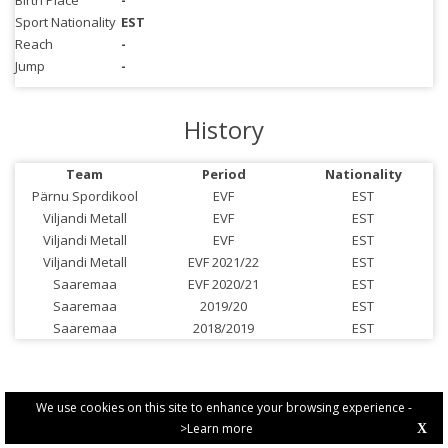
Birth Place
-
Sport Nationality
EST
Reach
-
Jump
-
History
Team
Period
Nationality
Pärnu Spordikool
EVF
EST
Viljandi Metall
EVF
EST
Viljandi Metall
EVF
EST
Viljandi Metall
EVF 2021/22
EST
Saaremaa
EVF 2020/21
EST
Saaremaa
2019/20
EST
Saaremaa
2018/2019
EST
We use cookies on this site to enhance your browsing experience -
>Learn more
X
PRIVACY POLICY