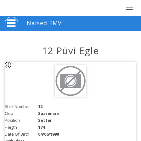
Togg
navig
Naised EMV
12 Püvi Egle
Shirt Number
12
Club
Saaremaa
Position
Setter
Heigth
174
Date Of Birth
04/06/1990