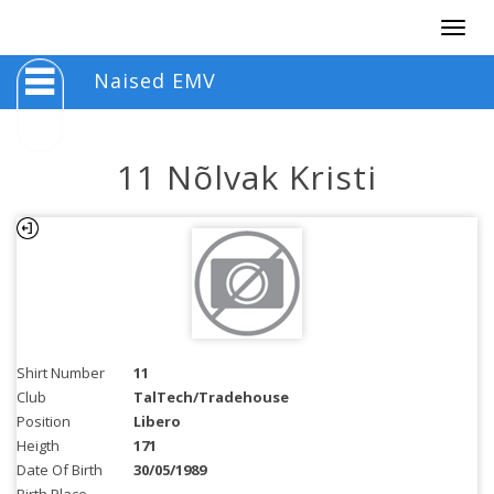
Togg
navig
Naised EMV
11 Nõlvak Kristi
Shirt Number
11
Club
TalTech/Tradehouse
Position
Libero
Heigth
171
Date Of Birth
30/05/1989