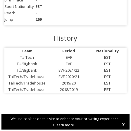
Birth Place
-
Sport Nationality
EST
Reach
-
Jump
269
History
Team
Period
Nationality
TalTech
EVF
EST
TÜ/Bigbank
EVF
EST
TÜ/Bigbank
EVF 2021/22
EST
TalTech/Tradehouse
EVF 2020/21
EST
TalTech/Tradehouse
2019/20
EST
TalTech/Tradehouse
2018/2019
EST
We use cookies on this site to enhance your browsing experience -
>Learn more
X
PRIVACY POLICY