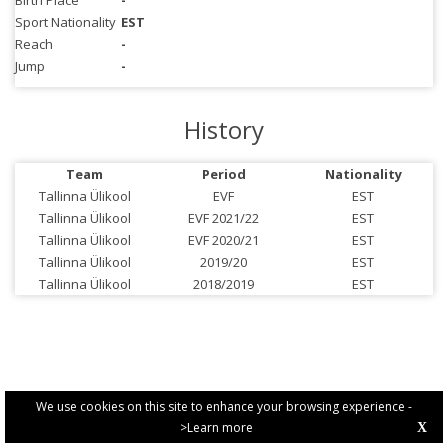
Birth Place
-
Sport Nationality
EST
Reach
-
Jump
-
History
Team
Period
Nationality
Tallinna Ülikool
EVF
EST
Tallinna Ülikool
EVF 2021/22
EST
Tallinna Ülikool
EVF 2020/21
EST
Tallinna Ülikool
2019/20
EST
Tallinna Ülikool
2018/2019
EST
We use cookies on this site to enhance your browsing experience -
>Learn more
X
PRIVACY POLICY