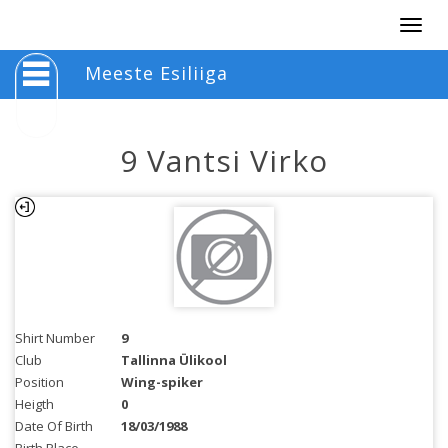
Togg
navig
Meeste Esiliiga
9 Vantsi Virko
Shirt Number
9
Club
Tallinna Ülikool
Position
Wing-spiker
Heigth
0
Date Of Birth
18/03/1988