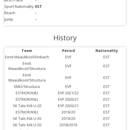
Birth Place
-
Sport Nationality
EST
Reach
-
Jump
-
History
Team
Period
Nationality
Eesti Maaülikool/Embach
EVF
EST
Eesti
EVF
EST
Maaülikool/Structura
Eesti
EVF
EST
Maaülikool/Structura
EMÜ/Structura
EVF
EST
ESTNOR/KIILI
EVF 2021/22
EST
ESTNOR/KIILI
EVF 2020/21
EST
SK Tats Kiili U-20
EVF 2020/21
EST
ESTNOR/KIILI
2019/20
EST
SK Tats Kiili U-20
2019/20
EST
SK Tats Kiili U-20
2018/2019
EST