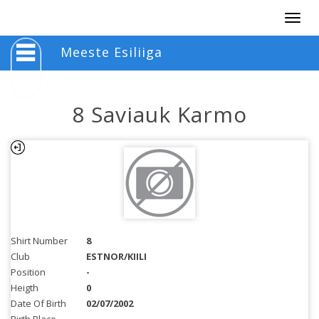
Togg
navig
Meeste Esiliiga
8 Saviauk Karmo
Shirt Number
8
Club
ESTNOR/KIILI
Position
-
Heigth
0
Date Of Birth
02/07/2002