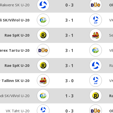
Rakvere SK U-20
0
-
3
O
di SK/VilVol U-20
3
-
1
V
Rae SpK U-20
3
-
1
Se
erex Tartu U-20
3
-
1
Vi
Rae SpK U-20
3
-
1
R
 Tallinn SK U-20
3
-
0
V
ndi SK/VilVol U-20
1
-
3
R
VK Täht U-20
0
-
3
O