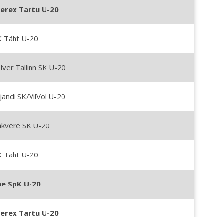
lerex Tartu U-20
K Täht U-20
lver Tallinn SK U-20
ljandi SK/VilVol U-20
akvere SK U-20
K Täht U-20
ae SpK U-20
lerex Tartu U-20