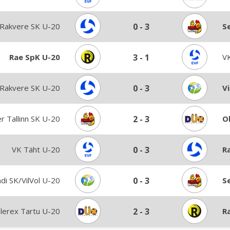
Rakvere SK U-20
0
-
3
Se
Rae SpK U-20
3
-
1
V
Rakvere SK U-20
0
-
3
Vi
er Tallinn SK U-20
2
-
3
O
VK Täht U-20
0
-
3
R
ndi SK/VilVol U-20
0
-
3
Se
lerex Tartu U-20
2
-
3
R