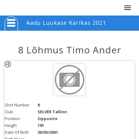
Togg
navig
Aadu Luukase Karikas 2021
8 Lõhmus Timo Ander
Shirt Number
8
Club
SELVER Tallinn
Position
Opposite
Heigth
191
Date Of Birth
30/05/2001