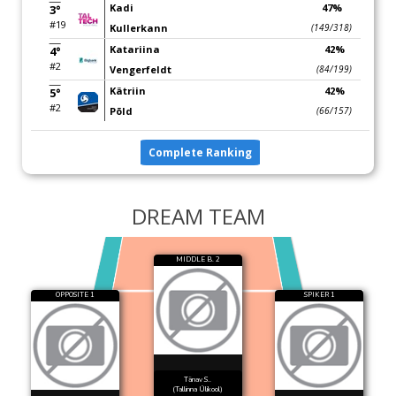
Kadi
47%
3°
#19
Kullerkann
(149/318)
Katariina
42%
4°
#2
Vengerfeldt
(84/199)
Kätriin
42%
5°
#2
Põld
(66/157)
Complete Ranking
DREAM TEAM
MIDDLE B. 2
OPPOSITE 1
SPIKER 1
Tänav S..
(Tallinna Ülikool)