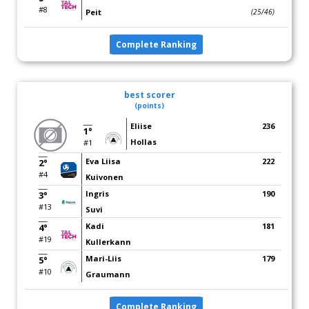
#8
Peit
(25/46)
Complete Ranking
best scorer
(points)
Eliise
236
1°
Hollas
#1
Eva Liisa
222
2°
#4
Kuivonen
Ingris
190
3°
#13
Suvi
Kadi
181
4°
#19
Kullerkann
Mari-Liis
179
5°
#10
Graumann
Complete Ranking