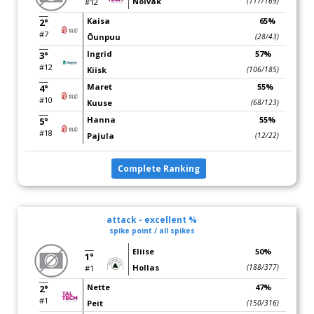
Nõlvak
(117/169)
#12
Kaisa
65%
2°
#7
Õunpuu
(28/43)
Ingrid
57%
3°
#12
Kiisk
(106/185)
Maret
55%
4°
#10
Kuuse
(68/123)
Hanna
55%
5°
#18
Pajula
(12/22)
Complete Ranking
attack - excellent %
spike point / all spikes
Eliise
50%
1°
Hollas
(188/377)
#1
Nette
47%
2°
#1
Peit
(150/316)