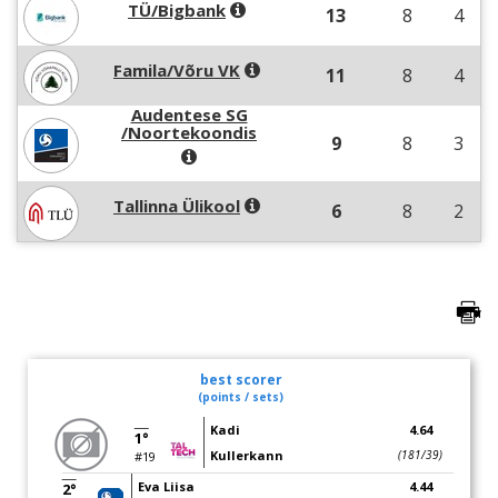
TÜ/Bigbank
13
8
4
Famila/Võru VK
11
8
4
Audentese SG
/Noortekoondis
9
8
3
Tallinna Ülikool
6
8
2
best scorer
(points / sets)
Kadi
4.64
1°
Kullerkann
(181/39)
#19
Eva Liisa
4.44
2°