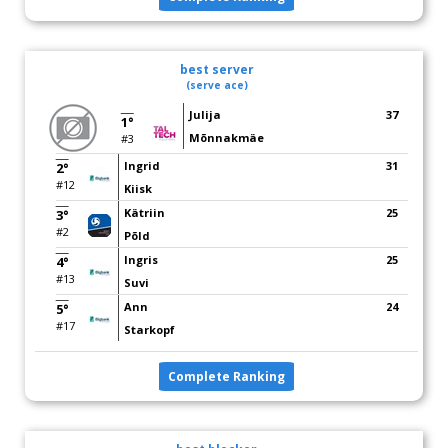
best server
(serve ace)
Julija
37
1°
Mõnnakmäe
#3
Ingrid
31
2°
#12
Kiisk
Kätriin
25
3°
#2
Põld
Ingris
25
4°
#13
Suvi
Ann
24
5°
#17
Starkopf
Complete Ranking