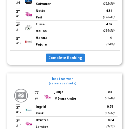
#4
Kuivonen
(222/50)
Nette
4.34
3°
#1
Peit
(178/41)
Eliise
4.07
4°
#1
Hollas
(236/58)
Hanna
4
5°
#18
Pajula
(24/6)
Complete Ranking
best server
(serve ace / sets)
Julija
0.8
1°
Mõnnakmäe
(37/46)
#3
Ingrid
0.74
2°
#12
Kiisk
(31/42)
Dzintra
0.64
3°
#11
Lember
(7/11)