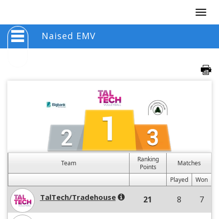
Togg
navig
Naised EMV
Ranking
Team
Matches
Points
Played
Won
TalTech/Tradehouse
21
8
7