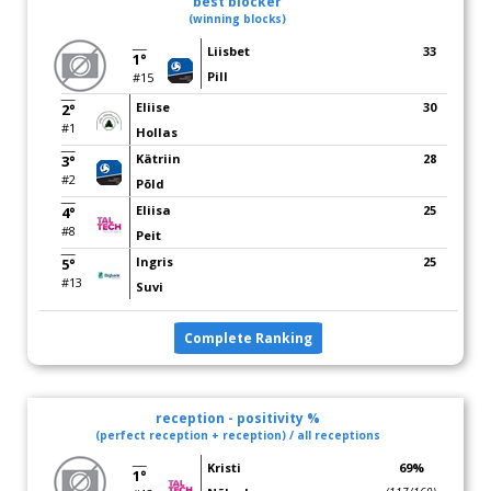
best blocker
(winning blocks)
Liisbet
33
1°
Pill
#15
Eliise
30
2°
#1
Hollas
Kätriin
28
3°
#2
Põld
Eliisa
25
4°
#8
Peit
Ingris
25
5°
#13
Suvi
Complete Ranking
reception - positivity %
(perfect reception + reception) / all receptions
Kristi
69%
1°