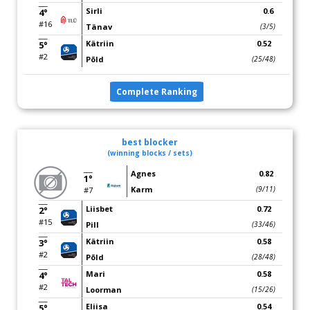
Sirli
0.6
4°
#16
Tänav
(3/5)
Kätriin
0.52
5°
#2
Põld
(25/48)
Complete Ranking
best blocker
(winning blocks / sets)
Agnes
0.82
1°
Karm
(9/11)
#7
Liisbet
0.72
2°
#15
Pill
(33/46)
Kätriin
0.58
3°
#2
Põld
(28/48)
Mari
0.58
4°
#2
Loorman
(15/26)
Eliisa
0.54
5°