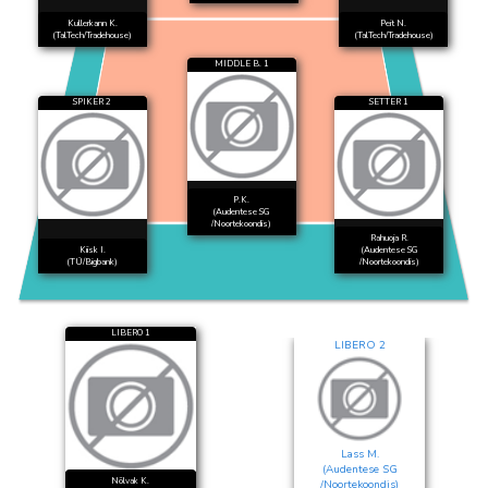
Kullerkann K.
Peit N.
(TalTech/Tradehouse)
(TalTech/Tradehouse)
MIDDLE B. 1
SPIKER 2
SETTER 1
P.K.
(Audentese SG
/Noortekoondis)
Rahuoja R.
Kiisk I.
(Audentese SG
(TÜ/Bigbank)
/Noortekoondis)
LIBERO 1
LIBERO 2
Lass M.
(Audentese SG
Nõlvak K.
/Noortekoondis)