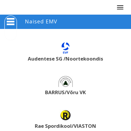
Togg
navig
Naised EMV
Audentese SG /Noortekoondis
BARRUS/Võru VK
Rae Spordikool/VIASTON