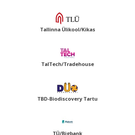
Tallinna Ülikool/Kikas
TalTech/Tradehouse
TBD-Biodiscovery Tartu
TÜ/Bigbank