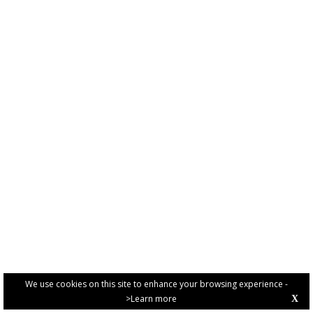
We use cookies on this site to enhance your browsing experience -
>Learn more
X
PRIVACY POLICY